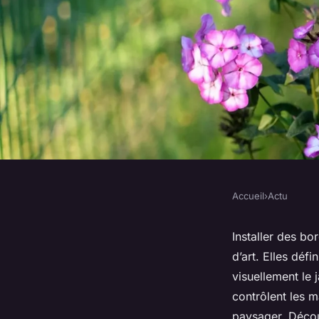
Accueil
›
Actu
ACTU
10 avantages d'ajou
Installer des bo
d’art. Elles défi
jardin à vos espaces
visuellement le 
contrôlent les 
paysager. Décou