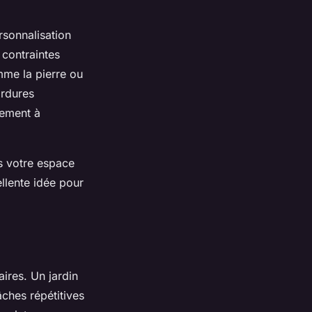
rsonnalisation
 contraintes
mme la pierre ou
ordures
nement à
s votre espace
llente idée pour
aires. Un jardin
ches répétitives