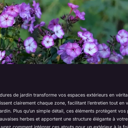
ter des bordures de
rdures de jardin transforme vos espaces extérieurs en véri
nissent clairement chaque zone, facilitant l’entretien tout en 
 extérieurs
jardin. Plus qu’un simple détail, ces éléments protègent vos 
mauvaises herbes et apportent une structure élégante à vo
vrez comment intégrer ces atouts pour un extérieur à la foi