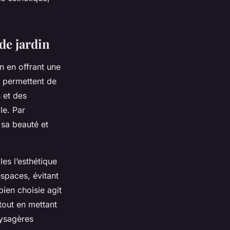
de jardin
n en offrant une
s permettent de
s et des
le. Par
 sa beauté et
es l’esthétique
espaces, évitant
ien choisie agit
 tout en mettant
aysagères