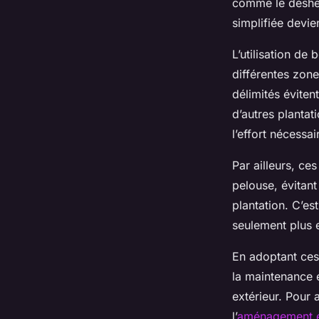
comme le désher
simplifiée devie
L’utilisation de 
différentes zone
délimités évite
d’autres plantat
l’effort nécessa
Par ailleurs, ce
pelouse, évitant
plantation. C’es
seulement plus e
En adoptant ces p
la maintenance 
extérieur. Pour 
l’
aménagement e