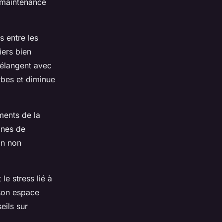
 maintenance
s entre les
iers bien
mélangent avec
rbes et diminue
ments de la
ones de
in non
le stress lié à
 son espace
eils sur