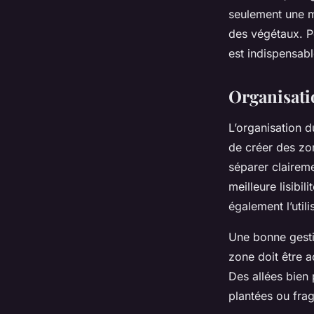
seulement une me
des végétaux. P
est indispensabl
Organisatio
L’organisation d
de créer des zon
séparer claireme
meilleure lisibil
également l’util
Une bonne gesti
zone doit être 
Des allées bien 
plantées ou fragi