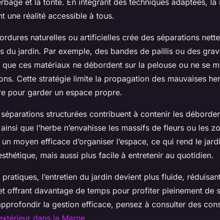
bage et la tonte. En intégrant des techniques adaptées, la
nt une réalité accessible à tous.
bordures naturelles ou artificielles crée des séparations nette
s du jardin. Par exemple, des bandes de paillis ou des grav
nt que ces matériaux ne débordent sur la pelouse ou ne se 
ions. Cette stratégie limite la propagation des mauvaises he
ire pour garder un espace propre.
s séparations structurées contribuent à contenir les déborde
 ainsi que l’herbe n’envahisse les massifs de fleurs ou les z
t un moyen efficace d’organiser l’espace, ce qui rend le jard
sthétique, mais aussi plus facile à entretenir au quotidien.
ratiques, l’entretien du jardin devient plus fluide, réduisant 
et offrant davantage de temps pour profiter pleinement de
approfondir la gestion efficace, pensez à consulter des cons
xtérieur dans la Marne
.