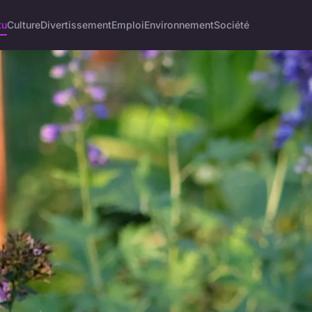
tu
Culture
Divertissement
Emploi
Environnement
Société