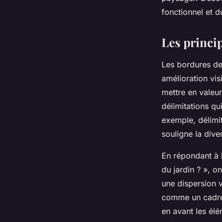
Lucas
•
3 octobre 2025
•
10 min de lecture
fonctionnel et d
Les princi
Les bordures de 
amélioration vis
mettre en valeur
délimitations qu
exemple, délimi
souligne la dive
En répondant à l
du jardin ? », o
une dispersion v
comme un cadre q
en avant les élé