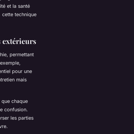
té et la santé
 cette technique
s extérieurs
chie, permettant
r exemple,
entiel pour une
ntretien mais
e que chaque
e confusion.
rser les parties
vre.