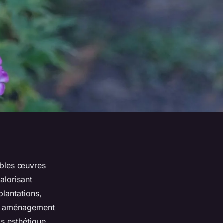
tables œuvres
valorisant
plantations,
tre aménagement
s esthétique,