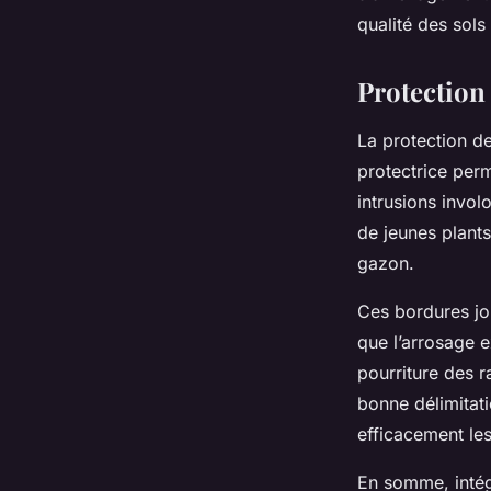
qualité des sols
Protection
La protection d
protectrice perm
intrusions invol
de jeunes plant
gazon.
Ces bordures jou
que l’arrosage e
pourriture des r
bonne délimitati
efficacement le
En somme, intég