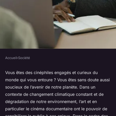
Accueil
›
Société
SOCIÉTÉ
Comment les festivals de
Vous êtes des cinéphiles engagés et curieux du
monde qui vous entoure ? Vous êtes sans doute aussi
cinéma documentaire
soucieux de l’avenir de notre planète. Dans un
peuvent-ils sensibiliser aux
contexte de changement climatique constant et de
questions environnementales
dégradation de notre environnement, l’art et en
et sociales ?
particulier le cinéma documentaire ont le pouvoir de