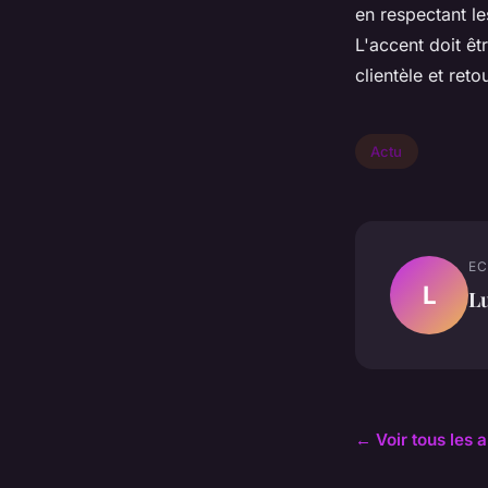
en respectant le
L'accent doit êt
clientèle et reto
Actu
EC
L
L
← Voir tous les a