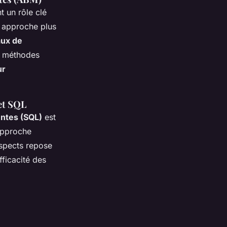
t un rôle clé
e approche plus
aux de
es méthodes
ur
 et SQL
entes (SQL)
est
 approche
ospects repose
ficacité des