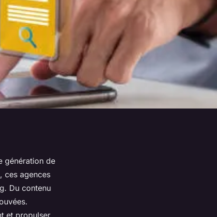
e génération de
e, ces agences
ing. Du contenu
rouvées.
t et propulser