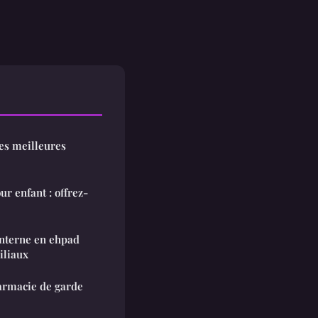
les meilleures
r enfant : offrez-
interne en ehpad
iliaux
armacie de garde