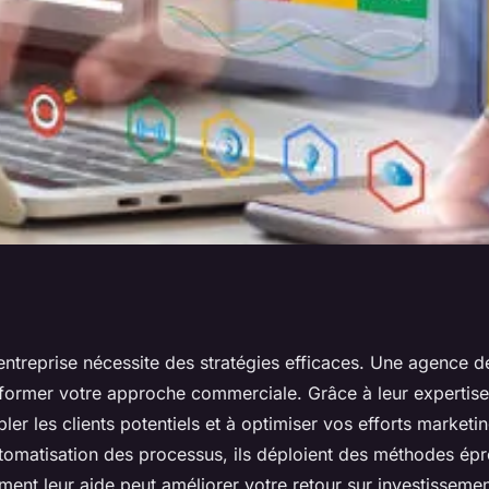
issance avec une
entreprise nécessite des stratégies efficaces. Une agence d
sformer votre approche commerciale. Grâce à leur expertis
n de leads
bler les clients potentiels et à optimiser vos efforts market
automatisation des processus, ils déploient des méthodes ép
nt leur aide peut améliorer votre retour sur investissemen