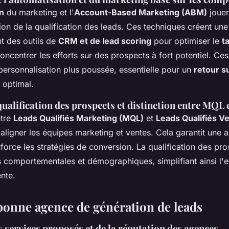
n
du marketing et l'
Account-Based Marketing (ABM)
jouen
ion de la qualification des leads. Ces techniques créent un
nt des outils de
CRM et de lead scoring
pour optimiser le
t
oncentrer les efforts sur des prospects à fort potentiel. C
personnalisation plus poussée, essentielle pour un
retour s
optimal.
qualification des prospects et distinction entre MQL
ntre
Leads Qualifiés Marketing (MQL)
et
Leads Qualifiés V
 aligner les équipes marketing et ventes. Cela garantit une
force les stratégies de conversion. La qualification des pr
 comportementales et démographiques, simplifiant ainsi l'ef
nte.
 bonne agence de génération de leads
 services proposés et de la réputation des agences