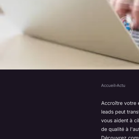
Accueil
›
Actu
ACTU
Optimisez votre cro
Accroître votre 
leads peut tran
agence de génératio
vous aident à ci
de qualité à l'
Découvrez comme