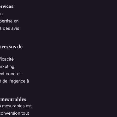
ervices
un
ertise en
 à des avis
ocessus de
ficacité
rketing
ent concret.
 de l'agence à
s mesurables
ts mesurables est
conversion tout