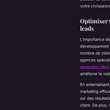
Lucas
•
24 avril 2025
•
3 min de lecture
votre croissan
Optimiser 
leads
L'importance de
développement d
nombre de client
agences spécia
generation.html
améliorer la visi
En externalisant
marketing effica
sur des résultat
client. De plus,