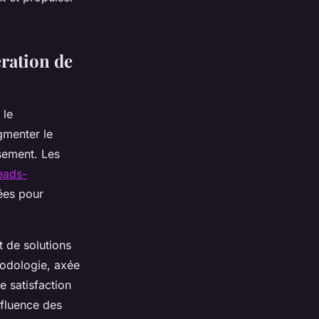
ration de
 le
gmenter le
ssement. Les
eads-
ées pour
t de solutions
thodologie, axée
e satisfaction
nfluence des