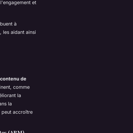
r l'engagement et
ibuent à
 les aidant ainsi
contenu de
tinent, comme
liorant la
ans la
 peut accroître
ptes (ABM)