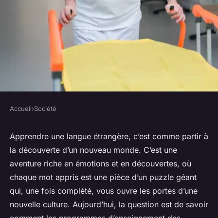
Accueil
›
Société
SOCIÉTÉ
Comment les programmes
Apprendre une langue étrangère
, c’est comme partir à
la découverte d’un nouveau monde. C’est une
d'enseignement des langues
aventure riche en émotions et en découvertes, où
étrangères peuvent-ils
chaque mot appris est une pièce d’un puzzle géant
intégrer l'apprentissage
qui, une fois complété, vous ouvre les portes d’une
culturel ?
nouvelle culture. Aujourd’hui, la question est de savoir