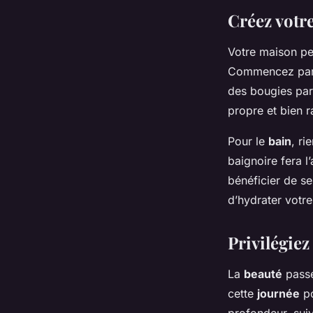
Lucas
•
12 janvier 2024
•
5 min de lecture
Créez votr
Votre maison pe
Commencez par c
des bougies par
propre et bien ra
Pour le
bain
, ri
baignoire fera l
bénéficier de se
d’hydrater votr
Privilégiez
La
beauté
passe
cette
journée
po