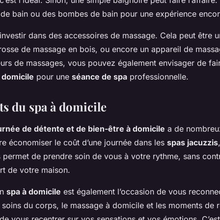
c’est l’idéal. Sinon, une simple baignoire peut faire l’affair
s de bain ou des bombes de bain pour une expérience encor
 investir dans des accessoires de massage. Cela peut être u
osse de massage en bois, ou encore un appareil de massag
urs de massages, vous pouvez également envisager de fair
 domicile
pour une
séance de spa
professionnelle.
ts du spa à domicile
ournée de détente et de bien-être à domicile
a de nombreux
ire économiser le coût d’une journée dans les
spas jacuzzis
permet de prendre soin de vous à votre rythme, sans cont
rt de votre maison.
un
spa à domicile
est également l’occasion de vous reconne
 soins du corps, le massage à domicile et les moments de r
de vous recentrer sur vos sensations et vos émotions. C’est