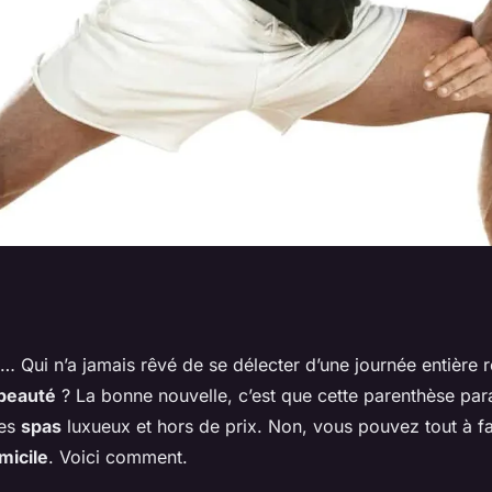
une journée de
… Qui n’a jamais rêvé de se délecter d’une journée entière r
beauté
? La bonne nouvelle, c’est que cette parenthèse par
tre à domicile ?
des
spas
luxueux et hors de prix. Non, vous pouvez tout à fai
micile
. Voici comment.