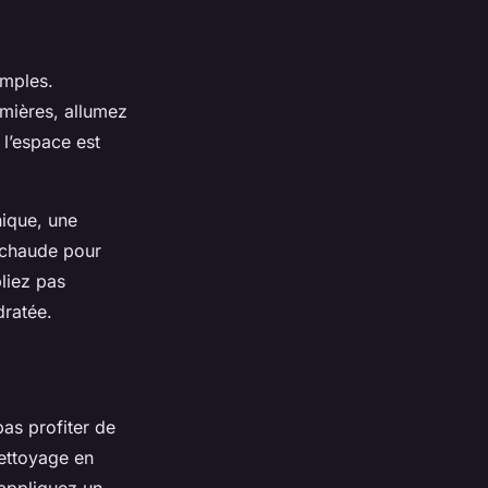
imples.
mières, allumez
l’espace est
nique, une
chaude pour
bliez pas
dratée.
as profiter de
ettoyage en