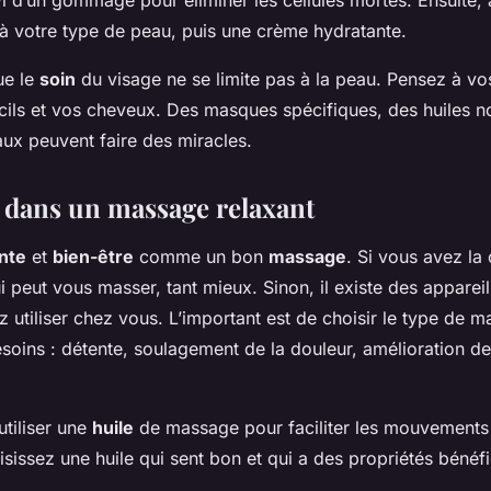
vi d’un gommage pour éliminer les cellules mortes. Ensuite,
 votre type de peau, puis une crème hydratante.
ue le
soin
du visage ne se limite pas à la peau. Pensez à vo
cils et vos cheveux. Des masques spécifiques, des huiles no
aux peuvent faire des miracles.
z dans un massage relaxant
nte
et
bien-être
comme un bon
massage
. Si vous avez la
i peut vous masser, tant mieux. Sinon, il existe des appare
utiliser chez vous. L’important est de choisir le type de m
oins : détente, soulagement de la douleur, amélioration de 
utiliser une
huile
de massage pour faciliter les mouvements 
sissez une huile qui sent bon et qui a des propriétés bénéf