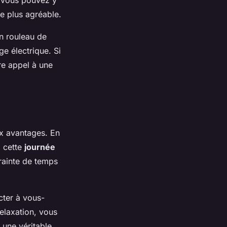
e. Vous pouvez y
e plus agréable.
n rouleau de
e électrique. Si
e appel à une
 avantages. En
, cette
journée
rainte de temps
cter à vous-
elaxation, vous
 une véritable