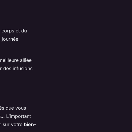
 corps et du
e journée
eilleure alliée
r des infusions
tés que vous
n… L’important
r sur votre
bien-