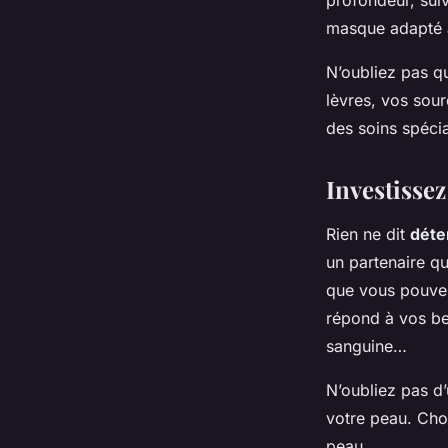
profondeur, sui
masque adapté à
N’oubliez pas q
lèvres, vos sour
des soins spéci
Investisse
Rien ne dit
déte
un partenaire qu
que vous pouvez 
répond à vos bes
sanguine…
N’oubliez pas d’
votre peau. Choi
peau.