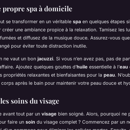
e propre spa à domicile
ut se transformer en un véritable
spa
en quelques étapes s
réer une ambiance propice à la relaxation. Tamisez les lu
fumées et diffusez de la musique douce. Assurez-vous que 
ngé pour éviter toute distraction inutile.
en ne vaut un bon
jacuzzi
. Si vous n’en avez pas, pas de pa
’affaire. Ajoutez quelques gouttes d’
huile
essentielle à l’
eau
s propriétés relaxantes et bienfaisantes pour la
peau
. N’ou
e corps après le bain pour maintenir votre peau douce et hy
 les soins du visage
 avant tout par un
visage
bien soigné. Alors, pourquoi ne p
ur faire un
soin
du visage complet ? Commencez par un n