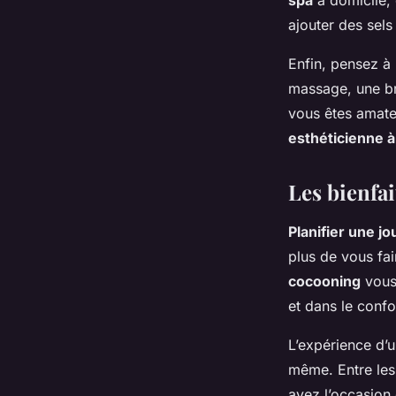
spa
à domicile, 
ajouter des sel
Enfin, pensez à
massage, une br
vous êtes amate
esthéticienne à
Les bienfai
Planifier une j
plus de vous fa
cocooning
vous 
et dans le confo
L’expérience d’
même. Entre les
avez l’occasion 