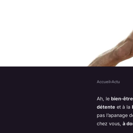
Accueil
›
Actu
ACTU
Comment planifier 
Ah, le
bien-être
détente
et à la
détente et de bien-ê
pas l’apanage 
chez vous,
à do