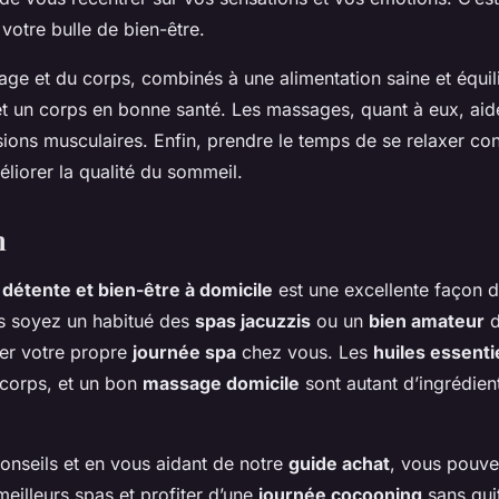
votre bulle de bien-être.
age et du corps, combinés à une alimentation saine et équil
et un corps en bonne santé. Les massages, quant à eux, aide
nsions musculaires. Enfin, prendre le temps de se relaxer con
méliorer la qualité du sommeil.
n
détente et bien-être à domicile
est une excellente façon d
s soyez un habitué des
spas jacuzzis
ou un
bien amateur
d
éer votre propre
journée spa
chez vous. Les
huiles essenti
 corps, et un bon
massage domicile
sont autant d’ingrédien
onseils et en vous aidant de notre
guide achat
, vous pouve
eilleurs spas et profiter d’une
journée cocooning
sans quit