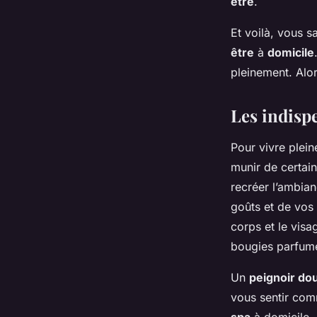
être
.
Et voilà, vous 
être
à
domicile
pleinement. Al
Les indisp
Pour vivre plei
munir de certai
recréer l’ambia
goûts et de vos 
corps et le vis
bougies parfumée
Un
peignoir do
vous sentir com