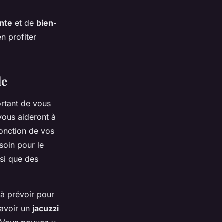
nte
et de
bien-
en profiter
le
portant de vous
 vous aideront à
fonction de vos
soin pour le
nsi que des
à prévoir pour
’avoir un
jacuzzi