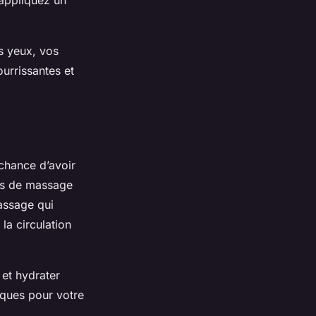
 appliquez un
s yeux, vos
urrissantes et
 chance d’avoir
ils de massage
assage qui
la circulation
et hydrater
iques pour votre